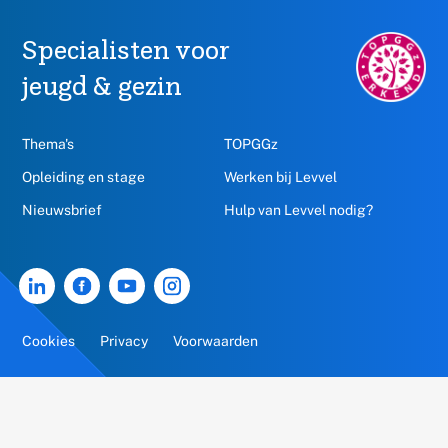
Specialisten voor
TOPGGz.nl,
opent
jeugd & gezin
in
een
nieuw
Thema's
TOPGGz
venster
Opleiding en stage
Werken bij Levvel
Nieuwsbrief
Hulp van Levvel nodig?
Linkedin
Facebook
Youtube
Instagram
van
van
van
van
Cookies
Privacy
Voorwaarden
Levvel,
Levvel,
Levvel,
Levvel,
opent
opent
opent
opent
in
in
in
in
een
een
een
een