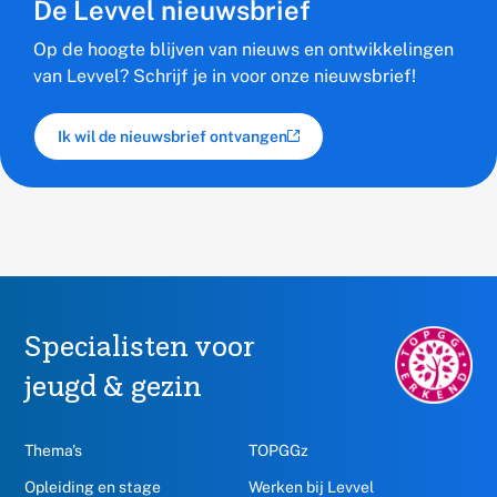
De Levvel nieuwsbrief
Op de hoogte blijven van nieuws en ontwikkelingen
van Levvel? Schrijf je in voor onze nieuwsbrief!
Ik wil de nieuwsbrief ontvangen
(externe link)
Specialisten voor
TOPGGz.nl,
opent
jeugd & gezin
in
een
nieuw
Thema's
TOPGGz
venster
Opleiding en stage
Werken bij Levvel