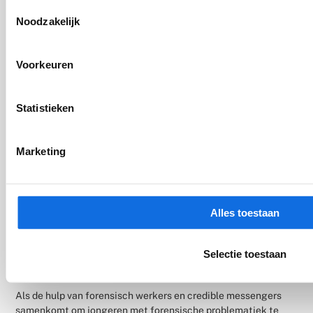
Toestemmingsselectie
jeugdggzprofessionals.
Noodzakelijk
Voorkeuren
Statistieken
Marketing
Alles toestaan
De kracht van ervaringsdeskundigheid bij
Selectie toestaan
jongeren met forensische problematiek
Als de hulp van forensisch werkers en credible messengers
samenkomt om jongeren met forensische problematiek te