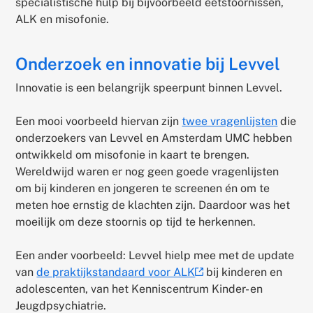
specialistische hulp bij bijvoorbeeld eetstoornissen,
ALK en misofonie.
Onderzoek en innovatie bij Levvel
Innovatie is een belangrijk speerpunt binnen Levvel.
Een mooi voorbeeld hiervan zijn
twee vragenlijsten
die
onderzoekers van Levvel en Amsterdam UMC hebben
ontwikkeld om misofonie in kaart te brengen.
Wereldwijd waren er nog geen goede vragenlijsten
om bij kinderen en jongeren te screenen én om te
meten hoe ernstig de klachten zijn. Daardoor was het
moeilijk om deze stoornis op tijd te herkennen.
Een ander voorbeeld: Levvel hielp mee met de update
van
de praktijkstandaard voor ALK
bij kinderen en
(externe
adolescenten, van het Kenniscentrum Kinder- en
link)
Jeugdpsychiatrie.