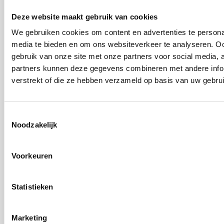
jeugd-ggz
Deze website maakt gebruik van cookies
Jeugd met psychische problemen toont vaak een ongezondere
We gebruiken cookies om content en advertenties te personal
leefstijl. Onderzoek wijst op het belang van
media te bieden en om ons websiteverkeer te analyseren. Oo
leefstijlinterventies.
gebruik van onze site met onze partners voor social media,
partners kunnen deze gegevens combineren met andere infor
verstrekt of die ze hebben verzameld op basis van uw gebru
Toestemmingsselectie
Noodzakelijk
Voorkeuren
Statistieken
Marketing