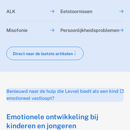
ALK
Eetstoornissen
Misofonie
Persoonlijkheidsproblemen
Scroll naar hoofdtekst
Direct naar de laatste artikelen
Benieuwd naar de hulp die Levvel biedt als een kind
(ext
emotioneel vastloopt?
link)
Emotionele ontwikkeling bij
kinderen en jongeren