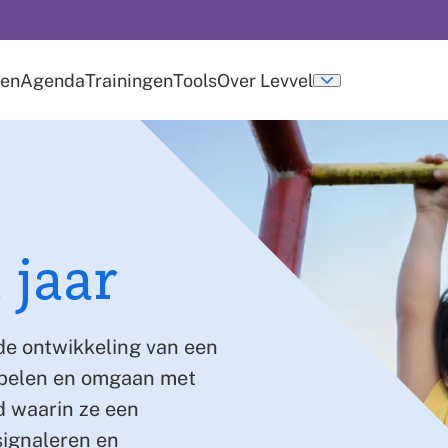
len
Agenda
Trainingen
Tools
Over Levvel
u
Submenu
over
levvel
 jaar
 de ontwikkeling van een
spelen en omgaan met
jd waarin ze een
signaleren en