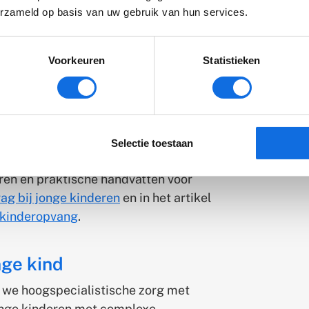
einsten en geeft ze praktische tips die
erzameld op basis van uw gebruik van hun services.
rachte Mentor)
: ook onderzoeken we
Voorkeuren
Statistieken
ng, zoals JIM. Een JIM is een
 gezin die als mentor fungeert.
de allerkleinsten
ook veel waarde
maar vergroot ook de veerkracht en het
Selectie toestaan
ren en praktische handvatten voor
ag bij jonge kinderen
en in het artikel
 kinderopvang
.
nge kind
we hoogspecialistische zorg met
jonge kinderen met complexe