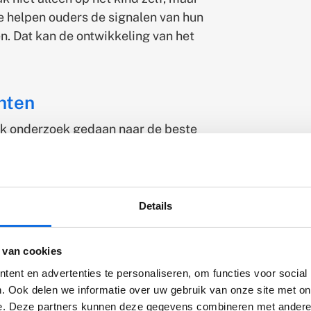
We helpen ouders de signalen van hun
n. Dat kan de ontwikkeling van het
hten
jk onderzoek gedaan naar de beste
ormen de basis voor onze visie op
ds verder te verbeteren. Hieronder
he vertalingen uit:
Details
n (EMDR)
: een belangrijk focuspunt
onge kinderen. Een mooi voorbeeld
 van cookies
ren die een traumatische ervaring
ent en advertenties te personaliseren, om functies voor social
auwelijks taal gebruiken. In
. Ook delen we informatie over uw gebruik van onze site met on
n de Roos uit hoe deze methode
e. Deze partners kunnen deze gegevens combineren met andere i