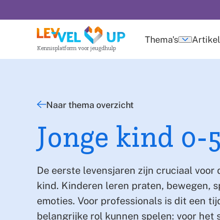
Overslaan
en
naar
Thema's
Artike
Submen
Kennisplatform voor jeugdhulp
de
thema's
inhoud
gaan
Naar thema overzicht
Jonge kind 0-5
De eerste levensjaren zijn cruciaal voor
kind. Kinderen leren praten, bewegen, 
emoties. Voor professionals is dit een ti
belangrijke rol kunnen spelen: voor het 