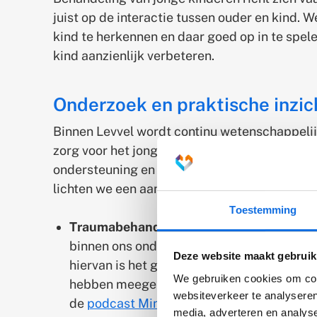
juist op de interactie tussen ouder en kind. 
kind te herkennen en daar goed op in te spele
kind aanzienlijk verbeteren.
Onderzoek en praktische inzic
Binnen Levvel wordt continu wetenschappeli
zorg voor het jonge kind. Deze onderzoeken v
ondersteuning en helpen ons om de zorg stee
lichten we een aantal onderzoeken en praktisc
Toestemming
Traumabehandeling bij de allerkleinste
binnen ons onderzoek is trauma bij zeer j
Deze website maakt gebruik
hiervan is het gebruik van EMDR bij kinde
We gebruiken cookies om cont
hebben meegemaakt, ook wanneer zij nog n
websiteverkeer te analyseren
de
podcast Min Nul tot Vijf
legt Dr. Carlij
media, adverteren en analys