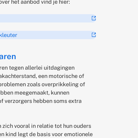
over het aanbod vind je hier:
(externe
link)
kleuter
(externe
link)
jaren
ren tegen allerlei uitdagingen
aakachterstand, een motorische of
problemen zoals overprikkeling of
bben meegemaakt, kunnen
of verzorgers hebben soms extra
zich vooral in relatie tot hun ouders
en kind legt de basis voor emotionele