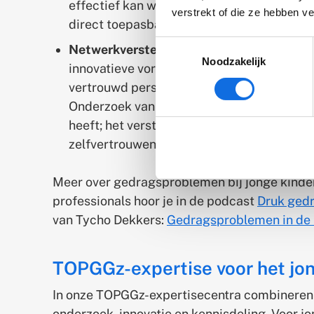
effectief kan worden ingezet bij de allerkl
verstrekt of die ze hebben v
direct toepasbaar zijn in de praktijk.
Toestemmingsselectie
Netwerkversterking met JIM (Jouw Ingeb
Noodzakelijk
innovatieve vormen van netwerkondersteuni
vertrouwd persoon uit de omgeving van het
Onderzoek van Levvel laat zien dat
JIM bij 
heeft; het versterkt niet alleen het kind, 
zelfvertrouwen van het hele gezin.
Meer over gedragsproblemen bij jonge kinde
professionals hoor je in de podcast
Druk gedr
van Tycho Dekkers:
Gedragsproblemen in de
TOPGGz-expertise voor het jo
In onze TOPGGz-expertisecentra combineren 
onderzoek, innovatie en kennisdeling. Voor 