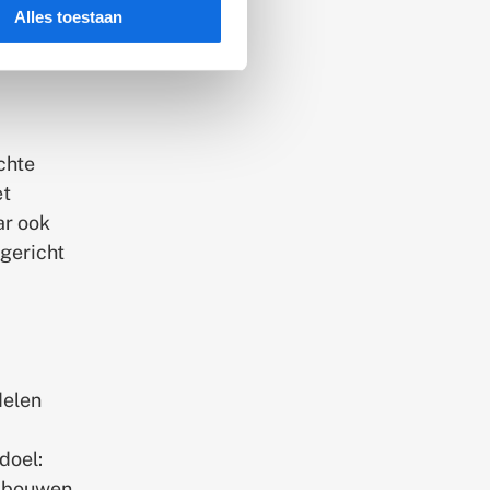
Alles toestaan
chte
et
ar ook
sgericht
delen
doel:
n bouwen