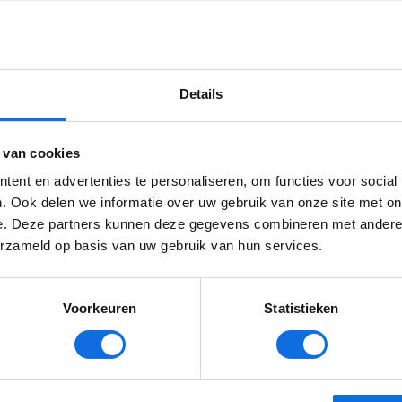
 werken. Dit gebeurt niet alleen tussen jeugd- en
enenaanbieders, maar ook met het sociaal domein en 
scherming.Tegelijkertijd ervaren behandelaren nog du
ten. Wat laat het onderzoek zien?
Details
nsgericht werken
gebeurt al, in diverse regio’s en in
 van cookies
chillende samenwerkingsvormen.
ent en advertenties te personaliseren, om functies voor social
werking over domeinen heen is mogelijk, maar vraag
. Ook delen we informatie over uw gebruik van onze site met on
eve afstemming.
e. Deze partners kunnen deze gegevens combineren met andere i
erzameld op basis van uw gebruik van hun services.
ciering en bureaucratie vormen een belangrijke dremp
hillen in visie en werkwijze tussen jeugd- en volwass
eilijken samenwerking.
Voorkeuren
Statistieken
edeelde, consequente gezinsgerichte blik maakt het ve
l als organisaties deze aanpak expliciet ondersteunen