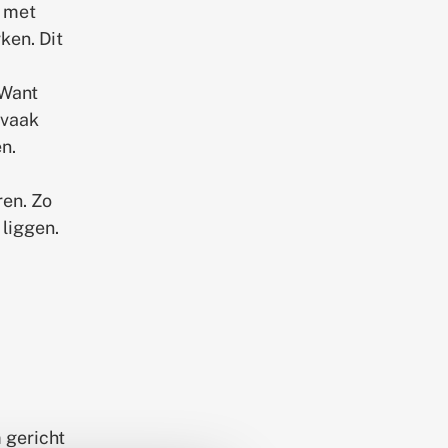
n met
ken. Dit
 Want
 vaak
ën.
en. Zo
 liggen.
 gericht