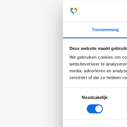
samen te
volwass
jeugdbe
knelpun
Toestemming
Gezi
Deze website maakt gebruik
vers
We gebruiken cookies om cont
Samen
websiteverkeer te analyseren
acti
media, adverteren en analys
verstrekt of die ze hebben v
Finan
Versc
Toestemmingsselectie
bemo
Noodzakelijk
Een g
voora