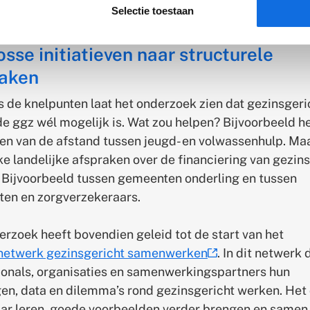
 de hoogte met persoonlijke alerts over dit onderwerp
Selectie toestaan
osse initiatieven naar structurele
raken
 de knelpunten laat het onderzoek zien dat gezinsgeri
de ggz wél mogelijk is. Wat zou helpen? Bijvoorbeeld h
nen van de afstand tussen jeugd- en volwassenhulp. Ma
ke landelijke afspraken over de financiering van gezin
 Bijvoorbeeld tussen gemeenten onderling en tussen
en en zorgverzekeraars.
rzoek heeft bovendien geleid tot de start van het
netwerk gezinsgericht samenwerken
. In dit netwerk 
(externe
ionals, organisaties en samenwerkingspartners hun
link)
gen, data en dilemma’s rond gezinsgericht werken. Het 
aar leren, goede voorbeelden verder brengen en same