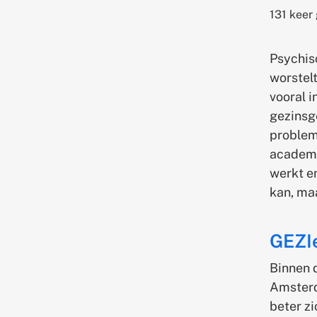
131 keer
Psychisc
worstel
vooral i
gezinsg
problem
academi
werkt en
kan, ma
GEZI
Binnen 
Amsterd
beter zi