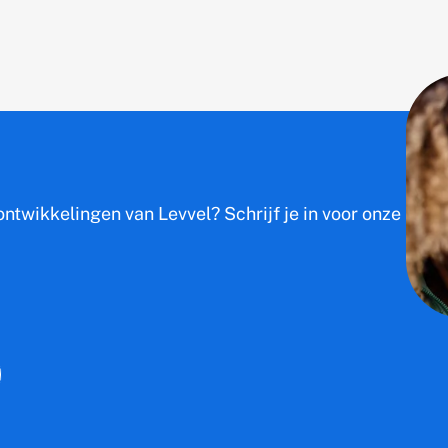
ntwikkelingen van Levvel? Schrijf je in voor onze nieu