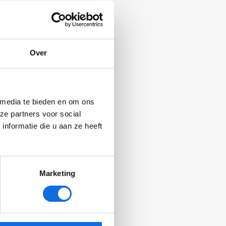
de
idelijke
Over
 media te bieden en om ons
t
ze partners voor social
nformatie die u aan ze heeft
el.
enen-ggz
Marketing
rschil,
.