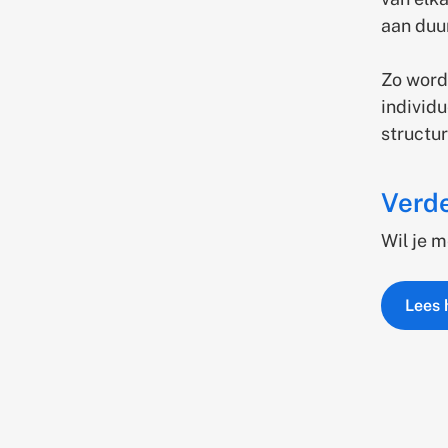
aan duu
Zo word
individu
structu
Verd
Wil je 
Lees h