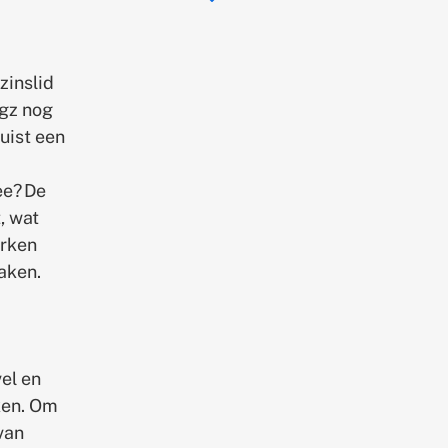
zinslid
ggz nog
juist een
ee? De
, wat
erken
raken.
el en
ken. Om
van