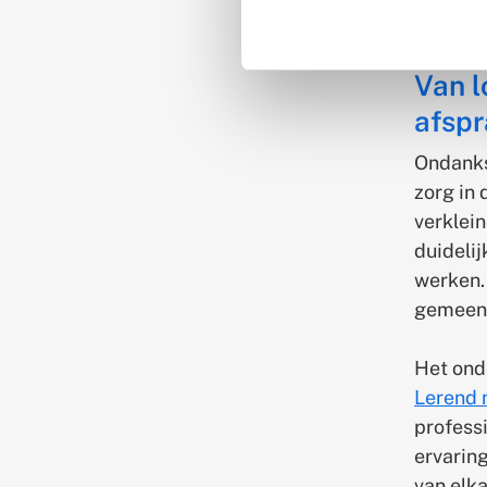
Blijf op
Van l
afsp
Ondanks
zorg in 
verklei
duidelij
werken.
gemeent
Het onde
Lerend 
profess
ervarin
van elk