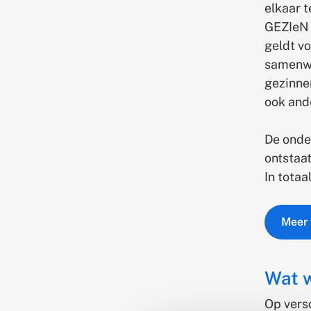
elkaar 
GEZIeN w
geldt v
samenwe
gezinne
ook and
De onde
ontstaat
In tota
Meer 
Wat w
Op vers