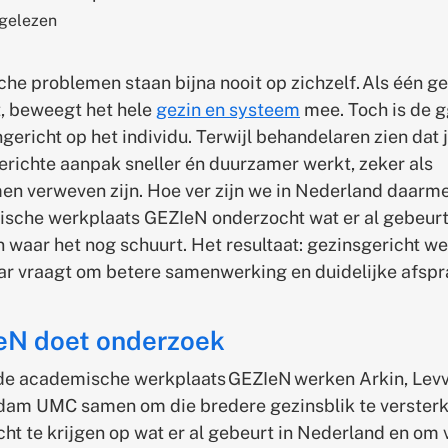
 gelezen
he problemen staan bijna nooit op zichzelf. Als één ge
t, beweegt het hele
gezin en systeem
mee. Toch is de 
ngericht op het individu. Terwijl behandelaren zien dat 
erichte aanpak sneller én duurzamer werkt, zeker als
en verweven zijn. Hoe ver zijn we in Nederland daarm
sche werkplaats GEZIeN onderzocht wat er al gebeurt
 waar het nog schuurt. Het resultaat: gezinsgericht w
ar vraagt om betere samenwerking en duidelijke afsp
eN doet onderzoek
de academische werkplaats GEZIeN werken Arkin, Levv
am UMC samen om die bredere gezinsblik te verster
cht te krijgen op wat er al gebeurt in Nederland en om 