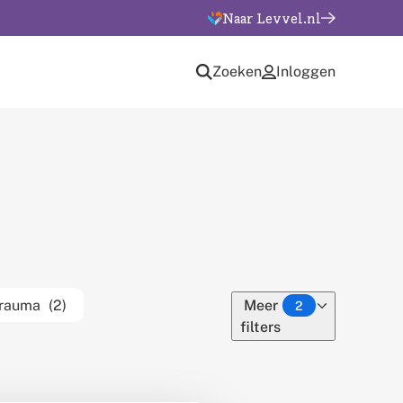
Naar Levvel.nl
Zoeken
Inloggen
rauma
(2)
Meer
2
filters
van
thema's