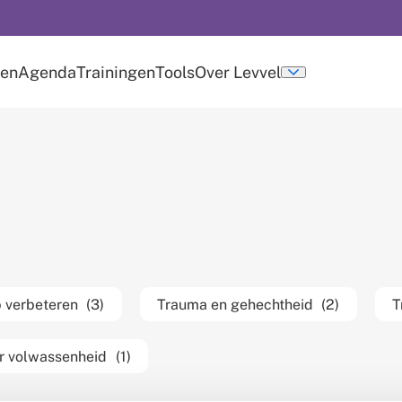
len
Agenda
Trainingen
Tools
Over Levvel
u
Submenu
over
levvel
 verbeteren
(3)
Trauma en gehechtheid
(2)
T
r volwassenheid
(1)