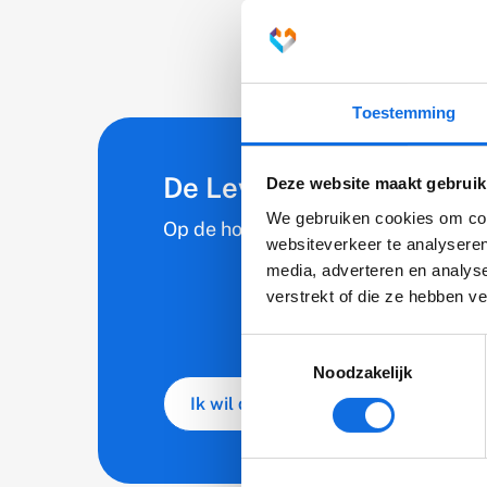
Resultaten
Toestemming
De Levvel nieuwsbrief
Deze website maakt gebruik
We gebruiken cookies om cont
Op de hoogte blijven van nieuws en o
websiteverkeer te analyseren
media, adverteren en analys
verstrekt of die ze hebben v
Toestemmingsselectie
Noodzakelijk
Ik wil de nieuwsbrief ontvangen
(externe link)