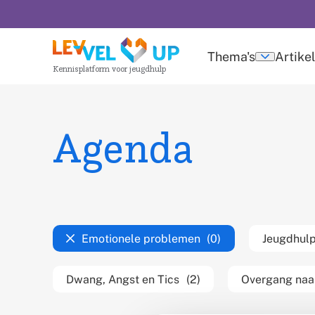
Overslaan
en
naar
Thema's
Artike
Submen
Kennisplatform voor jeugdhulp
de
thema's
inhoud
gaan
Agenda
Filter op thema
Emotionele problemen
(0)
(verwijder
Jeugdhulp
filter)
Dwang, Angst en Tics
(2)
Overgang naa