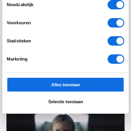
Noodzakelijk
Voorkeuren
Statistieken
Marketing
Skills@: van losse plekken naar één
doorlopend traject voor jongeren
Programma Skills@ van Levvel zet in op talentontwikkeling,
Alles toestaan
samenwerking en minder onnodige administratie. Lees meer
over wat het oplevert voor jongeren en professionals.
Selectie toestaan