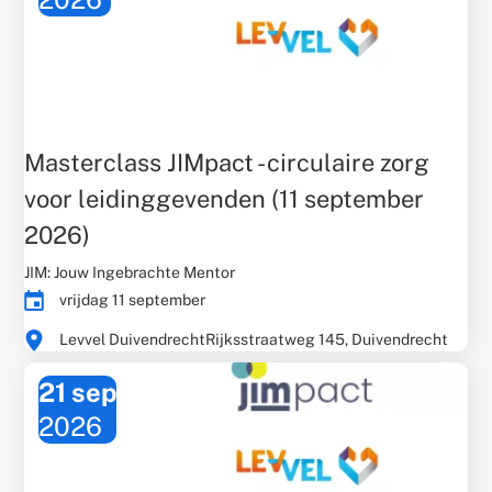
Masterclass JIMpact - circulaire zorg
voor leidinggevenden (11 september
2026)
Gerelateerd
JIM: Jouw Ingebrachte Mentor
thema:
Evenementdatum:
vrijdag 11 september
Times:
Evenementlocatie:
Levvel Duivendrecht
Rijksstraatweg 145, Duivendrecht
21 sep
2026