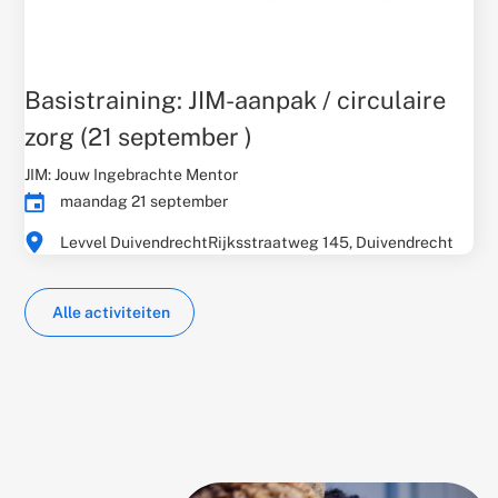
Basistraining: JIM-aanpak / circulaire
zorg (21 september )
Gerelateerd
JIM: Jouw Ingebrachte Mentor
thema:
Evenementdatum:
maandag 21 september
Times:
Evenementlocatie:
Levvel Duivendrecht
Rijksstraatweg 145, Duivendrecht
Alle activiteiten