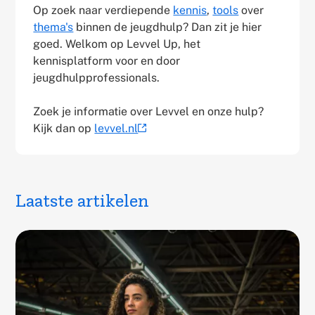
Op zoek naar verdiepende
kennis
,
tools
over
thema's
binnen de jeugdhulp? Dan zit je hier
goed. Welkom op Levvel Up, het
kennisplatform voor en door
jeugdhulpprofessionals.
Zoek je informatie over Levvel en onze hulp?
Kijk dan op
levvel.nl
(externe
link)
Laatste artikelen