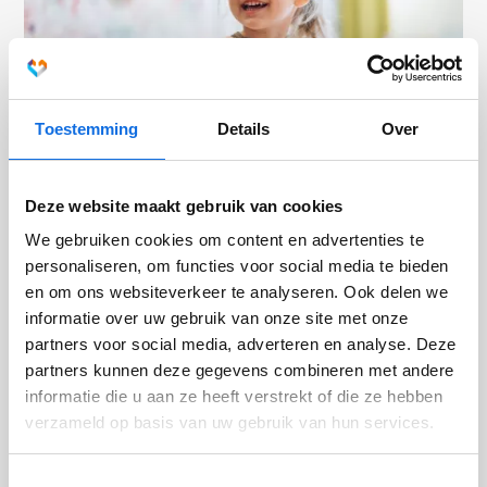
Toestemming
Details
Over
Deze website maakt gebruik van cookies
Steeds meer ADHD-medicatie: kijken we
We gebruiken cookies om content en advertenties te
wel breed genoeg?
personaliseren, om functies voor social media te bieden
en om ons websiteverkeer te analyseren. Ook delen we
In een radioprogramma van BNNVARA deelt Tycho Dekkers
informatie over uw gebruik van onze site met onze
van Levvel zijn visie op de toename van ADHD-medicatie en
partners voor social media, adverteren en analyse. Deze
de kijk op druk gedrag.
partners kunnen deze gegevens combineren met andere
informatie die u aan ze heeft verstrekt of die ze hebben
verzameld op basis van uw gebruik van hun services.
Toestemmingsselectie