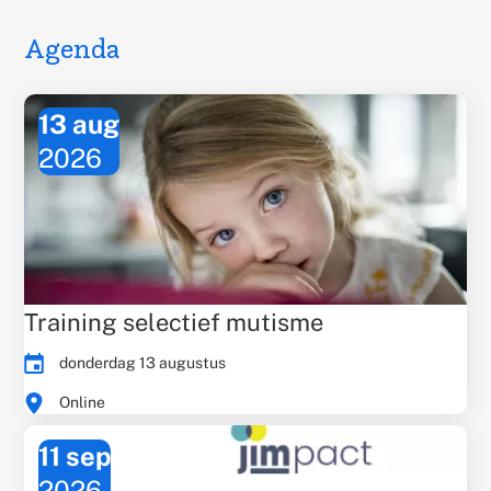
Agenda
13 aug
2026
Training selectief mutisme
Evenementdatum:
donderdag 13 augustus
Times:
Evenementlocatie:
Online
11 sep
2026