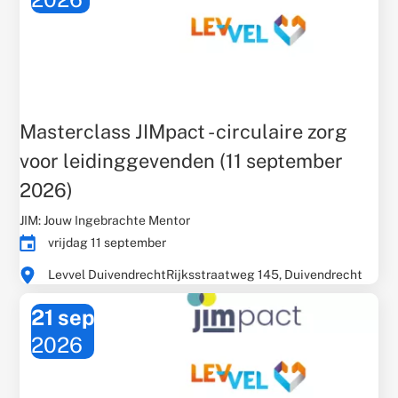
Masterclass JIMpact - circulaire zorg
voor leidinggevenden (11 september
2026)
Gerelateerd
JIM: Jouw Ingebrachte Mentor
thema:
Evenementdatum:
vrijdag 11 september
Times:
Evenementlocatie:
Levvel Duivendrecht
Rijksstraatweg 145, Duivendrecht
21 sep
2026