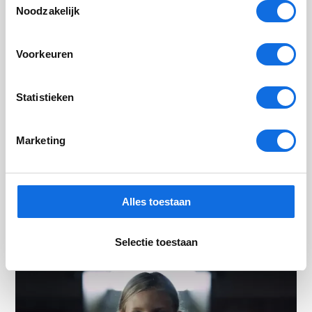
Noodzakelijk
Voorkeuren
Statistieken
Marketing
Skills@: van losse plekken naar één
doorlopend traject voor jongeren
Programma Skills@ van Levvel zet in op talentontwikkeling,
Alles toestaan
samenwerking en minder onnodige administratie. Lees meer
over wat het oplevert voor jongeren en professionals.
Selectie toestaan