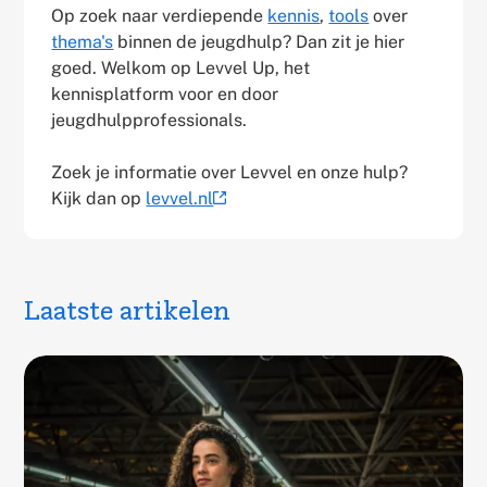
Op zoek naar verdiepende
kennis
,
tools
over
thema's
binnen de jeugdhulp? Dan zit je hier
goed. Welkom op Levvel Up, het
kennisplatform voor en door
jeugdhulpprofessionals.
Zoek je informatie over Levvel en onze hulp?
Kijk dan op
levvel.nl
(externe
link)
Laatste artikelen