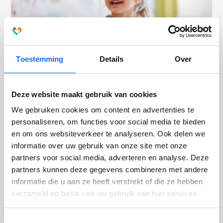
Toestemming
Details
Over
Deze website maakt gebruik van cookies
Steeds meer ADHD-medicatie: kijken we
We gebruiken cookies om content en advertenties te
wel breed genoeg?
personaliseren, om functies voor social media te bieden
en om ons websiteverkeer te analyseren. Ook delen we
In een radioprogramma van BNNVARA deelt Tycho Dekkers
informatie over uw gebruik van onze site met onze
van Levvel zijn visie op de toename van ADHD-medicatie en
partners voor social media, adverteren en analyse. Deze
de kijk op druk gedrag.
partners kunnen deze gegevens combineren met andere
informatie die u aan ze heeft verstrekt of die ze hebben
verzameld op basis van uw gebruik van hun services.
Toestemmingsselectie