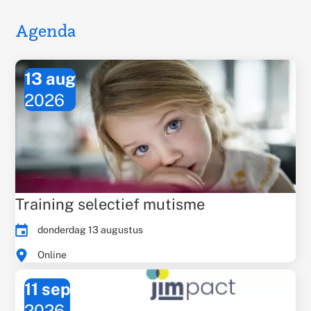
Agenda
13 aug
2026
Training selectief mutisme
Evenementdatum:
donderdag 13 augustus
Times:
Evenementlocatie:
Online
11 sep
2026