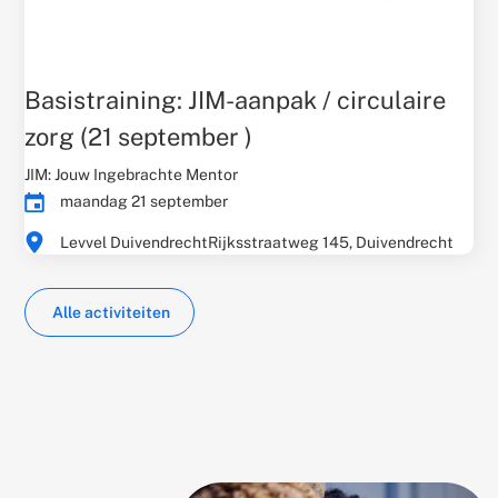
Basistraining: JIM-aanpak / circulaire
zorg (21 september )
Gerelateerd
JIM: Jouw Ingebrachte Mentor
thema:
Evenementdatum:
maandag 21 september
Times:
Evenementlocatie:
Levvel Duivendrecht
Rijksstraatweg 145, Duivendrecht
Alle activiteiten