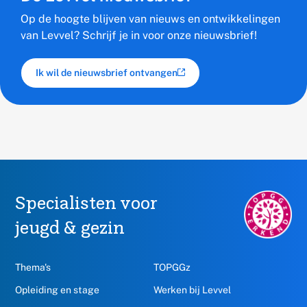
Op de hoogte blijven van nieuws en ontwikkelingen
van Levvel? Schrijf je in voor onze nieuwsbrief!
Ik wil de nieuwsbrief ontvangen
(externe link)
Specialisten voor
TOPGGz.nl,
opent
jeugd & gezin
in
een
nieuw
Thema's
TOPGGz
venster
Opleiding en stage
Werken bij Levvel