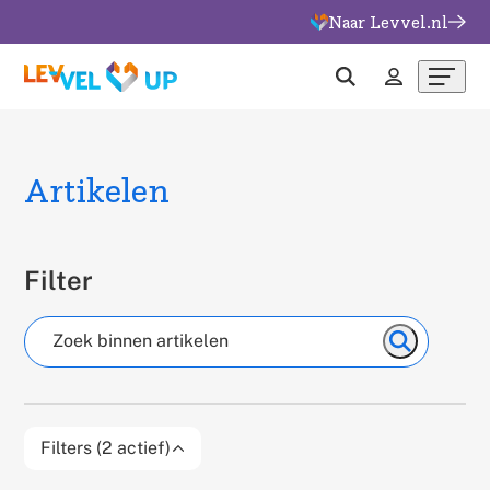
Naar Levvel.nl
Overslaan
en
naar
Menu
Zoeken
Inloggen
de
inhoud
gaan
Artikelen
Filter
Zoeken
Zoeken
Filters (2 actief)