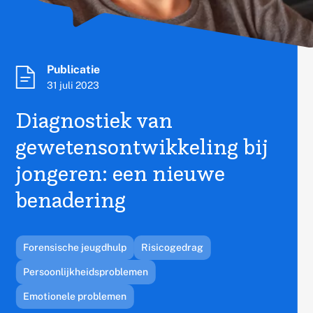
Publicatietype:
Publicatie
Published
31 juli 2023
on
Diagnostiek van
gewetensontwikkeling bij
jongeren: een nieuwe
benadering
Gerelateerd
Forensische jeugdhulp
Risicogedrag
thema's:
Persoonlijkheidsproblemen
Emotionele problemen