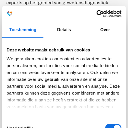
experts op het gebied van gewetensdiagnostiek
geïnterviewd en hun klinische ervaringskennis
verzameld, geordend en geanalyseerd. Met
kwalitatieve onderzoeksmethoden gebaseerd op de
Toestemming
Details
Over
grounded theory methode werden de drie domeinen
geïdentificeerd. Daarbij werd inzichtelijk hoe de
experts deze domeinen uitvragen, observeren en in
Deze website maakt gebruik van cookies
kaart brengen. Deze kennis is verzameld in het
instrument.
We gebruiken cookies om content en advertenties te
personaliseren, om functies voor social media te bieden
en om ons websiteverkeer te analyseren. Ook delen we
Empathie: het eerste domein
informatie over uw gebruik van onze site met onze
Uit de interviews kwamen drie domeinen naar voren in
partners voor social media, adverteren en analyse. Deze
de gewetensontwikkeling. De eerste is empathie,
partners kunnen deze gegevens combineren met andere
waarbij zowel affectieve als cognitieve empathie van
informatie die u aan ze heeft verstrekt of die ze hebben
belang zijn. Bijna iedereen heeft het potentieel om
verzameld op basis van uw gebruik van hun services.
empathie te ervaren, maar het vereist een veilige
hechting om tot rijping te komen. Het vermogen tot
Toestemmingsselectie
empathie kan worden beïnvloed door factoren zoals