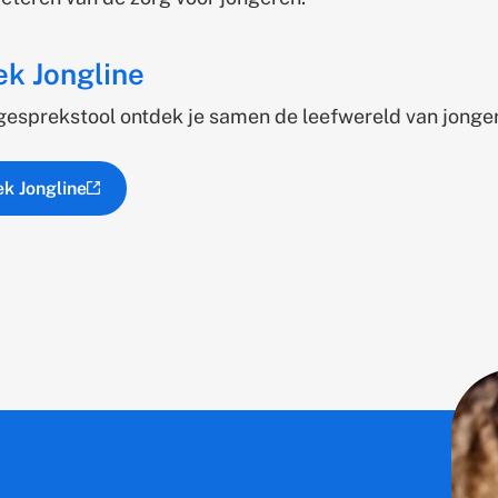
k Jongline
gesprekstool ontdek je samen de leefwereld van jonge
k Jongline
(externe link)