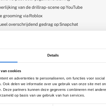
erlijking van de drillrap-scene op YouTube
e grooming via Roblox
ueel overschrijdend gedrag op Snapchat
ldproblemen raken door Klarna
aande online risico’s kunnen, in combinatie met
iggende kwetsbaarheden van jongeren, leiden tot
Details
problemen. Hoe kun je dit gedrag proberen te verande
op de hoogte bent van het online risicogedrag en wat di
t voor jongeren?
 van cookies
ent en advertenties te personaliseren, om functies voor social
. Ook delen we informatie over uw gebruik van onze site met on
ine de tool
e. Deze partners kunnen deze gegevens combineren met andere i
erzameld op basis van uw gebruik van hun services.
enwerking met
Levvel
,
Orion
en
iHub
ontwikkelde
(externe
(externe
(externe
2020
een fysieke tool, waarmee een hulpverlener
(externe
link)
link)
link)