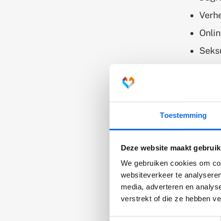
Verhe
Onlin
Seks
In ge
Bovenst
achterl
Toestemming
gedrags
je niet 
beteken
Deze website maakt gebruik
We gebruiken cookies om cont
websiteverkeer te analyseren
Jongl
media, adverteren en analys
verstrekt of die ze hebben v
In sam
Garage