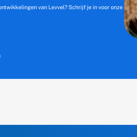
ntwikkelingen van Levvel? Schrijf je in voor onze nieu