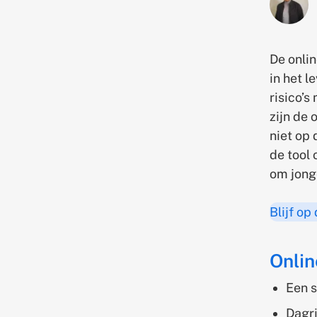
De onli
in het l
risico’s
zijn de 
niet op 
de tool 
om jong
Blijf op
Onlin
Een s
Dagri