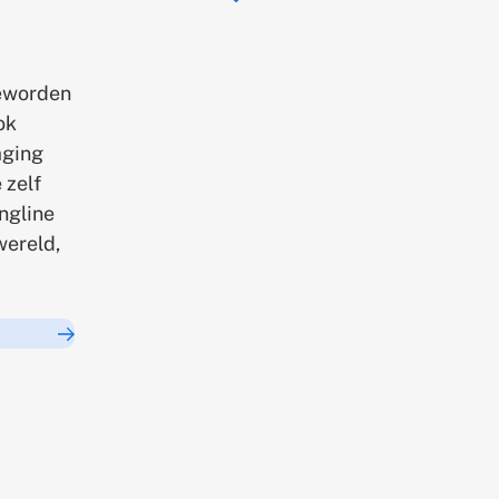
geworden
ok
aging
 zelf
ngline
wereld,