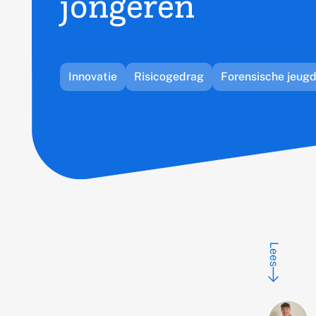
jongeren
Gerelateerd
Innovatie
Risicogedrag
Forensische jeug
thema's:
Lees