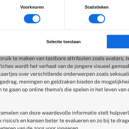
mpelig het gesprek kan aangaan met een jongere over
link)
Voorkeuren
Statistieken
eefwereld. Tijdens individuele begeleidingssessies ver
t (digitale) sociale netwerk en telefoongebruik van d
 Het doel is niet om alleen de gevaren te identificeren
om een open en nieuwsgierig gesprek te voeren waarbij
Selectie toestaan
 als deskundige wordt gezien.
ruik te maken van tastbare attributen zoals avatars, t
fiches wordt het verhaal van de jongere visueel gemaa
aartjes over verschillende onderwerpen zoals seksuali
) gedrag, meningen en geldzaken bieden de mogelijkhe
n te gaan op online thema's die spelen in het leven van 
zamelen van deze waardevolle informatie stelt hulpverl
 risico's en kansen beter te evalueren en zo bij te dra
eteren van de zorg voor jongeren.