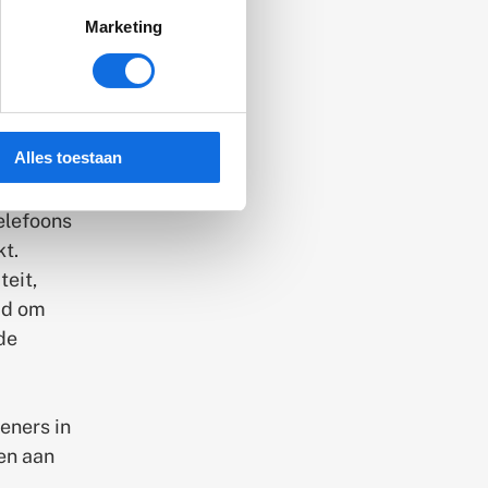
 hun
Marketing
ken je
e
, maar
 de
Alles toestaan
elefoons
kt.
teit,
id om
de
eners in
gen aan