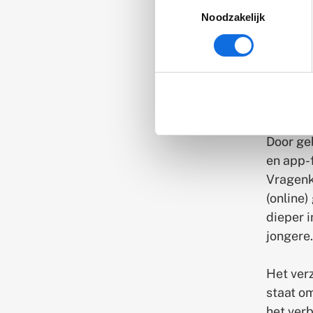
Toestemmingsselectie
laagdre
Noodzakelijk
online l
samen he
jongere.
vooral 
jongere
Door geb
en app-
Vragenk
(online
dieper i
jongere.
Het ver
staat om
het verb