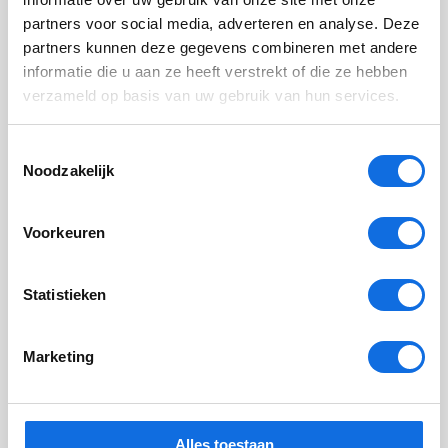
partners voor social media, adverteren en analyse. Deze
partners kunnen deze gegevens combineren met andere
informatie die u aan ze heeft verstrekt of die ze hebben
verzameld op basis van uw gebruik van hun services.
Toestemmingsselectie
Noodzakelijk
Voorkeuren
Statistieken
Pleegzorg sterker maken met de kracht
van een gemeenschap
Marketing
Met de Mockingbird-werkwijze geef je pleegzorg een sterk
fundament. Ontdek hoe kinderen, gezinnen en professionals
samen een gemeenschap vormen.
Alles toestaan