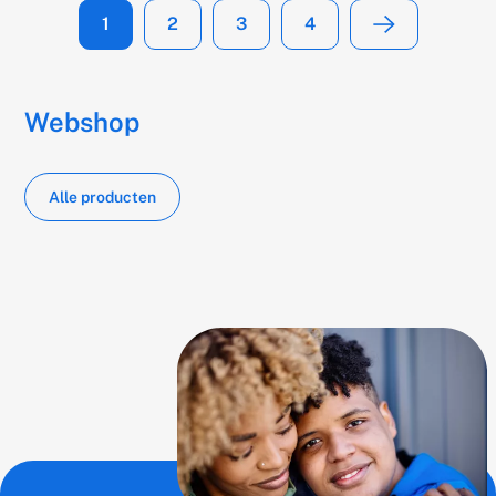
1
2
3
4
huidige
pagina
pagina
pagina
Volgende
pagina
pagina
Webshop
Alle producten