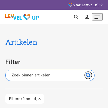
Naar Levvel.nl
Overslaan
en
naar
Menu
Zoeken
Inloggen
de
inhoud
gaan
Artikelen
Filter
Zoeken
Zoeken
Filters (2 actief)