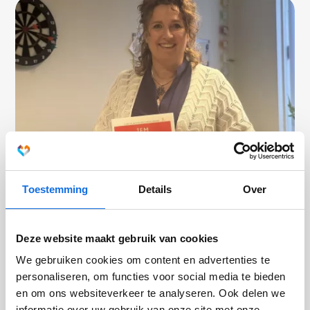
Toestemming
Details
Over
Tem je Draak: 'Een draak verslaan is
makkelijker als hij een beetje tam is'
Deze website maakt gebruik van cookies
We gebruiken cookies om content en advertenties te
Interview met Nathalie Schlattmann en Sanne Brinkerink over
personaliseren, om functies voor social media te bieden
Tem je Draak, een training die getraumatiseerde kinderen op
en om ons websiteverkeer te analyseren. Ook delen we
een speelse manier voorbereidt op traumatherapie.
informatie over uw gebruik van onze site met onze