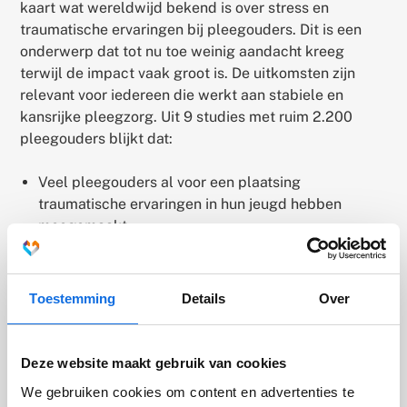
kaart wat wereldwijd bekend is over stress en
traumatische ervaringen bij pleegouders. Dit is een
onderwerp dat tot nu toe weinig aandacht kreeg
terwijl de impact vaak groot is. De uitkomsten zijn
relevant voor iedereen die werkt aan stabiele en
kansrijke pleegzorg. Uit 9 studies met ruim 2.200
pleegouders blijkt dat:
Veel pleegouders al voor een plaatsing
traumatische ervaringen in hun jeugd hebben
meegemaakt.
Pleegouders tijdens het zorgen voor kinderen niet
alleen indirect worden blootgesteld aan trauma,
via verhalen en gedrag, maar soms ook direct,
Toestemming
Details
Over
bijvoorbeeld door dreiging, agressie of
onveiligheid.
Deze website maakt gebruik van cookies
15 tot 25 % van de pleegouders verhoogde niveaus
We gebruiken cookies om content en advertenties te
van secundaire traumatische stress ervaart. Dit is