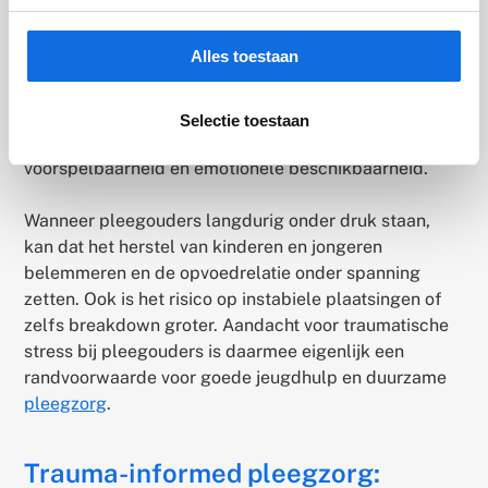
jongeren zijn onlosmakelijk met elkaar verbonden.
Onderzoek laat zien dat hoge stress of
Alles toestaan
traumaklachten bij opvoeders kunnen leiden tot
minder sensitieve, minder consistente opvoeding.
Kinderen die zelf een complexe traumageschiedenis
Selectie toestaan
hebben, hebben juist behoefte aan nabijheid,
voorspelbaarheid en emotionele beschikbaarheid.
Wanneer pleegouders langdurig onder druk staan,
kan dat het herstel van kinderen en jongeren
belemmeren en de opvoedrelatie onder spanning
zetten. Ook is het risico op instabiele plaatsingen of
zelfs breakdown groter. Aandacht voor traumatische
stress bij pleegouders is daarmee eigenlijk een
randvoorwaarde voor goede jeugdhulp en duurzame
pleegzorg
.
Trauma-informed pleegzorg: