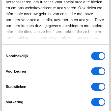
personaliseren, om functies voor social media te bieden
stress die ontstaat door blootstelling aan trauma
en om ons websiteverkeer te analyseren. Ook delen we
van anderen, waardoor de pleegouder klachten kan
informatie over uw gebruik van onze site met onze
ontwikkelen zoals spanning, angst of
partners voor social media, adverteren en analyse. Deze
slaapproblemen.
partners kunnen deze gegevens combineren met andere
Meer blootstelling aan trauma samenhangt met
informatie die u aan ze heeft verstrekt of die ze hebben
meer stressklachten.
verzameld op basis van uw gebruik van hun services.
Deze cijfers maken duidelijk: pleegzorg raakt niet
Toestemmingsselectie
alleen kinderen, maar ook de volwassenen die voor
Noodzakelijk
hen zorgen.
Blijf op de hoogte met persoonlijke alerts over dit
Voorkeuren
onderwerp
Statistieken
Wat betekent dit voor kinderen en
jongeren?
Marketing
Het welzijn van pleegouders en dat van kinderen en