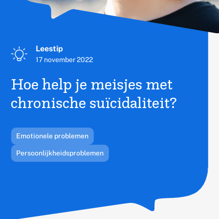
Publicatietype:
Leestip
Published
17 november 2022
on
Hoe help je meisjes met
chronische suïcidaliteit?
Gerelateerd
Emotionele problemen
thema's:
Persoonlijkheidsproblemen