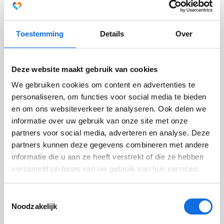
Wat werkt wel?
Toestemming
Details
Over
Marthe van de Koppel (promovendus Depressie bij
Expect Jeugd
) onderzocht wat er nodig is voor een
(externe
herstelgerichte behandeling. Arne Popma, hoogleraar
link)
Deze website maakt gebruik van cookies
en kinder- en jeugdpsychiater bij Levvel, werkte mee
aan het onderzoek.
We gebruiken cookies om content en advertenties te
personaliseren, om functies voor social media te bieden
en om ons websiteverkeer te analyseren. Ook delen we
Veiligheid boven herstel
informatie over uw gebruik van onze site met onze
De aanhoudende suïcidaliteit van de meisjes heeft
partners voor social media, adverteren en analyse. Deze
een grote impact op het behandelteam en de directe
partners kunnen deze gegevens combineren met andere
omgeving. Mede hierdoor wordt het voorkomen van
informatie die u aan ze heeft verstrekt of die ze hebben
suïcide de grootste prioriteit. Er is niet altijd genoeg
verzameld op basis van uw gebruik van hun services.
oog voor de achterliggende problemen. De huidige
richtlijn voor volwassenen bevat nuttige
Toestemmingsselectie
aanbevelingen, maar sluit onvoldoende aan op de
Noodzakelijk
situatie en belevingswereld van jongeren. Van de