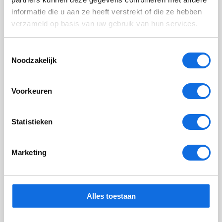
informatie die u aan ze heeft verstrekt of die ze hebben
verzameld op basis van uw gebruik van hun services.
Toestemmingsselectie
Noodzakelijk
Voorkeuren
Statistieken
Onderzoek naar IGT-K in volle gang: stand
Marketing
van zaken
Het onderzoek naar IGT-K is in volle gang. Lees de laatste
stand van zaken, eerste inzichten en wat dit betekent voor de
Alles toestaan
behandeling van trauma.