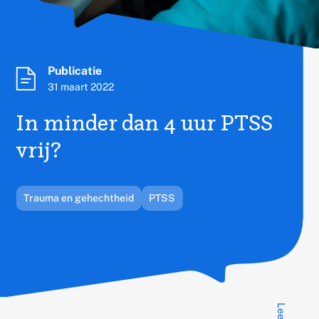
Publicatietype:
Publicatie
Published
31 maart 2022
on
In minder dan 4 uur PTSS
vrij?
Gerelateerd
Trauma en gehechtheid
PTSS
thema's:
Lees