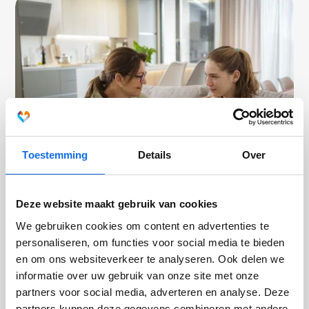
Toestemming
Details
Over
Deze website maakt gebruik van cookies
Waarom IGT-K juist bij pleegkinderen helpt
We gebruiken cookies om content en advertenties te
Waarom praten over trauma soms niet lukt bij pleegkinderen
personaliseren, om functies voor social media te bieden
en hoe IGT-K begint bij veiligheid en vertrouwen in plaats van
en om ons websiteverkeer te analyseren. Ook delen we
verwerking.
informatie over uw gebruik van onze site met onze
partners voor social media, adverteren en analyse. Deze
partners kunnen deze gegevens combineren met andere