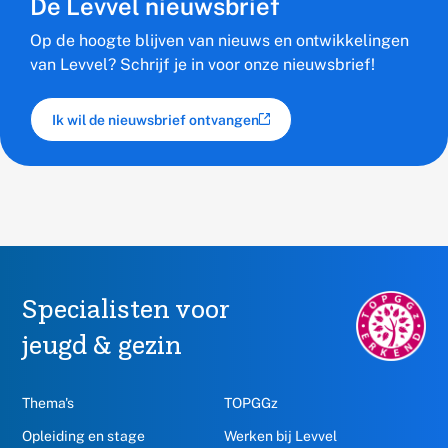
De Levvel nieuwsbrief
Op de hoogte blijven van nieuws en ontwikkelingen
van Levvel? Schrijf je in voor onze nieuwsbrief!
Ik wil de nieuwsbrief ontvangen
(externe link)
Specialisten voor
TOPGGz.nl,
opent
jeugd & gezin
in
een
nieuw
Thema's
TOPGGz
venster
Opleiding en stage
Werken bij Levvel