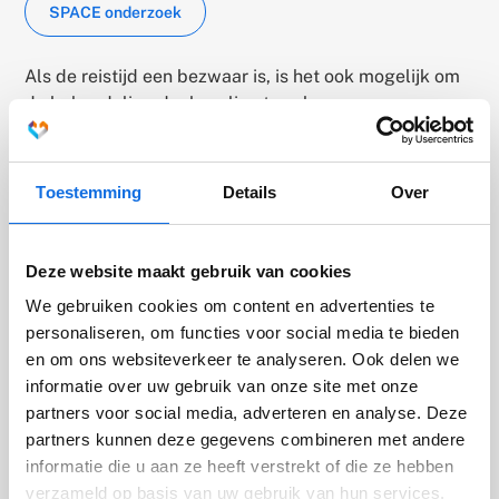
SPACE onderzoek
Als de reistijd een bezwaar is, is het ook mogelijk om
de behandeling deels online te volgen.
Toestemming
Details
Over
De Levvel Up nieuwsbrief
Wil je niks missen over dit onderwerp? Schrijf je dan
Deze website maakt gebruik van cookies
in voor onze nieuwsbrief. Je kan aangeven over welke
We gebruiken cookies om content en advertenties te
thema's je nieuws wilt ontvangen.
personaliseren, om functies voor social media te bieden
en om ons websiteverkeer te analyseren. Ook delen we
Ik wil de nieuwsbrief ontvangen
informatie over uw gebruik van onze site met onze
(externe link)
partners voor social media, adverteren en analyse. Deze
partners kunnen deze gegevens combineren met andere
informatie die u aan ze heeft verstrekt of die ze hebben
verzameld op basis van uw gebruik van hun services.