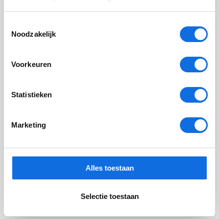
Meer actualiteiten
Toestemmingsselectie
Noodzakelijk
Voorkeuren
Statistieken
Marketing
Gerelateerd
Alles toestaan
thema's:
Nu beschikbaar: vragenlijsten om misofonie vast
te stellen
Selectie toestaan
Published
20 maart 2025