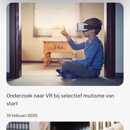
on
Gerelateerd
thema's:
Onderzoek naar VR bij selectief mutisme van
start
Published
19 februari 2025
on