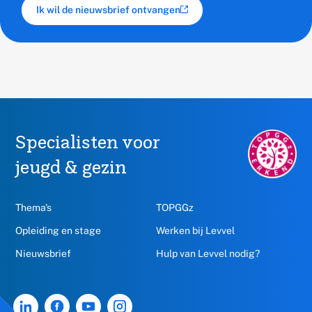
Ik wil de nieuwsbrief ontvangen
(externe link)
Specialisten voor
TOPGGz.nl,
opent
jeugd & gezin
in
een
nieuw
Thema's
TOPGGz
venster
Opleiding en stage
Werken bij Levvel
Nieuwsbrief
Hulp van Levvel nodig?