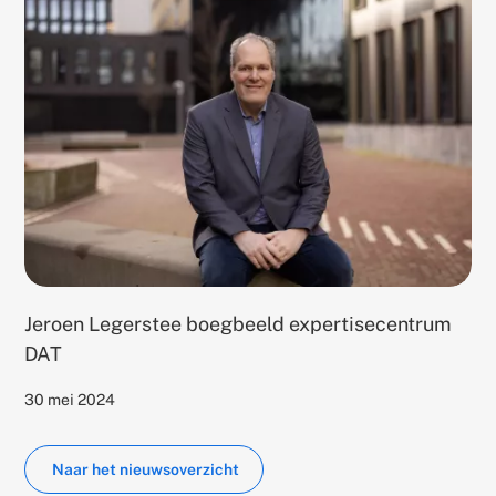
Gerelateerd
thema's:
Jeroen Legerstee boegbeeld expertisecentrum
DAT
Published
30 mei 2024
on
Naar het nieuwsoverzicht