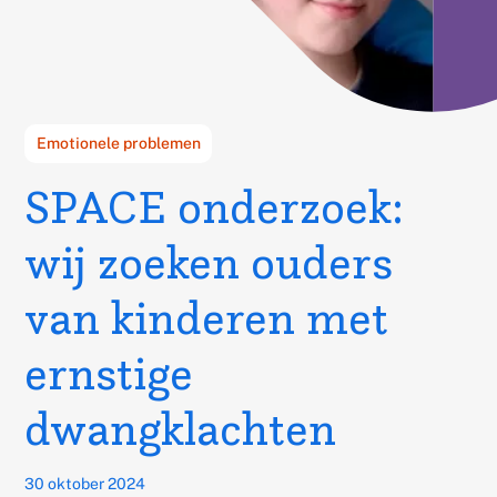
Gerelateerd
Emotionele problemen
thema's:
SPACE onderzoek:
wij zoeken ouders
van kinderen met
ernstige
dwangklachten
Published
30 oktober 2024