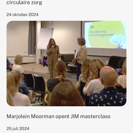
circulaire zorg
Published
24 oktober 2024
on
Gerelateerd
thema's:
Marjolein Moorman opent JIM masterclass
Published
25 juli 2024