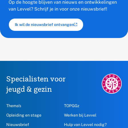
Op de hoogte blijven van nieuws en ontwikkelingen
van Levvel? Schrijf je in voor onze nieuwsbrief!
Ik wil de nieuwsbrief ontvangen
(externe link)
Specialisten voor
TOPGGz.nl,
opent
jeugd & gezin
in
een
nieuw
Thema's
TOPGGz
venster
Opleiding en stage
Werken bij Levvel
Nieuwsbrief
Hulp van Levvel nodig?