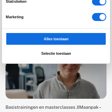
Statistieken
Masterclass: JIM voor leidinggevenden
Marketing
Published
18 november 2024
on
Alles toestaan
Selectie toestaan
Basistrainingen en masterclasses JIMaanpak –