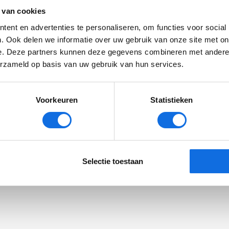
 van cookies
EmpathyBot: AI-
De Tafelberg gr
ent en advertenties te personaliseren, om functies voor social
. Ook delen we informatie over uw gebruik van onze site met on
hulpmiddel bij
community komt
e. Deze partners kunnen deze gegevens combineren met andere i
conflictscheiding
stap tot leven
erzameld op basis van uw gebruik van hun services.
AI in de jeugdhulp? De EmpathyBot
De Tafelberg - een uni
ondersteunt ouders én professionals
wooncommunity voor j
bij stressvolle scheidingssituaties.
bestaat bijna 1 jaar.
Voorkeuren
Statistieken
Bekijk de demo.
Communitymanager Wa
hoe het gaat.
Selectie toestaan
1
2
huidige
pagina
Volgende
pagina
pagina