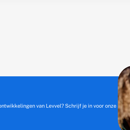
ntwikkelingen van Levvel? Schrijf je in voor onze nieu