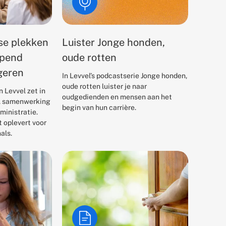
sse plekken
Luister Jonge honden,
opend
oude rotten
ngeren
In Levvel’s podcastserie Jonge honden,
oude rotten luister je naar
 Levvel zet in
oudgedienden en mensen aan het
g, samenwerking
begin van hun carrière.
ministratie.
 oplevert voor
als.