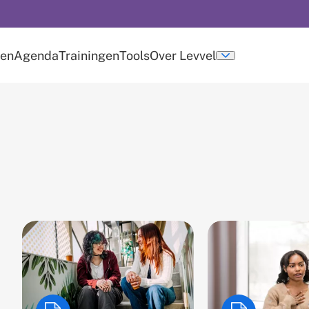
len
Agenda
Trainingen
Tools
Over Levvel
u
Submenu
over
levvel
Resultaten