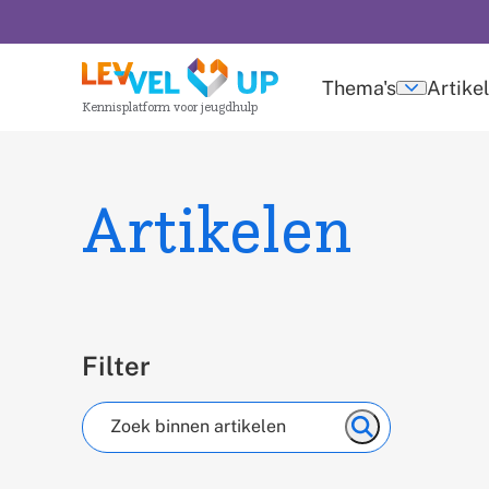
Overslaan
en
naar
Thema's
Artike
Submen
Kennisplatform voor jeugdhulp
de
thema's
inhoud
gaan
Artikelen
Filter
Zoeken
Zoeken