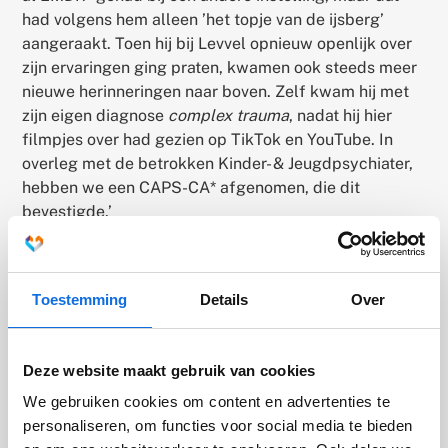
had volgens hem alleen ’het topje van de ijsberg’
aangeraakt. Toen hij bij Levvel opnieuw openlijk over
zijn ervaringen ging praten, kwamen ook steeds meer
nieuwe herinneringen naar boven. Zelf kwam hij met
zijn eigen diagnose
complex trauma
, nadat hij hier
filmpjes over had gezien op TikTok en YouTube. In
overleg met de betrokken Kinder- & Jeugdpsychiater,
hebben we een CAPS-CA* afgenomen, die dit
bevestigde.’
Omdat Mo geen vertrouwen had in opnieuw EMDR
adviseerde Levvel’s kennisnetwerk
Trauma &
Toestemming
Details
Over
Gehechtheid
om te starten met TF-CBT* (trauma-
focused cognitive behavioral therapy) met een
traumatherapeut. Daarin schrijft de jongere het eigen
Deze website maakt gebruik van cookies
traumaverhaal op en leest dit voor aan iemand uit
We gebruiken cookies om content en advertenties te
diens netwerk. Voor Mo bleek dat ingewikkeld: hij
personaliseren, om functies voor social media te bieden
wilde dit verhaal met niemand uit zijn omgeving