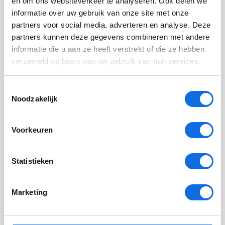
en om ons websiteverkeer te analyseren. Ook delen we
delen. Daarom sprak Esther met hem af dat hij dit met
informatie over uw gebruik van onze site met onze
haar kon doen.
partners voor social media, adverteren en analyse. Deze
partners kunnen deze gegevens combineren met andere
informatie die u aan ze heeft verstrekt of die ze hebben
Traumabehandeling voor jongeren met
verzameld op basis van uw gebruik van hun services.
een LVB vraagt net iets anders
Toestemmingsselectie
Noodzakelijk
Hoe werkt EMDR?
Voorkeuren
Wat is de CAPS-CA?
Statistieken
Wat is TF-CBT?
Marketing
Esther Bontekoe en Semra Tunc