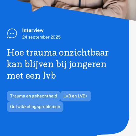
Publicatietype:
Interview
Published
24 september 2025
on
Hoe trauma onzichtbaar
kan blijven bij jongeren
met een lvb
Gerelateerd
Trauma en gehechtheid
LVB en LVB+
thema's:
Ontwikkelingsproblemen