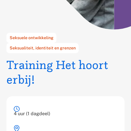
Gerelateerd
Seksuele ontwikkeling
thema's:
Seksualiteit, identiteit en grenzen
Training Het hoort
erbij!
Training
Training
4 uur (1 dagdeel)
duration
information
Training