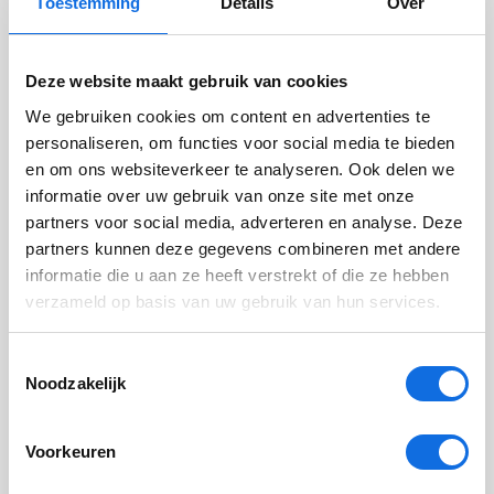
Toestemming
Details
Over
jongeren en leren zij hoe zij het gesprek hierover
kunnen aangaan.
Deze website maakt gebruik van cookies
Na afloop van de training:
We gebruiken cookies om content en advertenties te
personaliseren, om functies voor social media te bieden
Ben je je bewust van jouw rol in de seksuele
en om ons websiteverkeer te analyseren. Ook delen we
vorming van jongeren;
informatie over uw gebruik van onze site met onze
Weet je welke thema's rondom seksualiteit en
partners voor social media, adverteren en analyse. Deze
relaties relevant zijn binnen jongeren- en
partners kunnen deze gegevens combineren met andere
straathoekwerk;
informatie die u aan ze heeft verstrekt of die ze hebben
Heb je handvatten om seksualiteit bespreekbaar te
verzameld op basis van uw gebruik van hun services.
maken;
Oefen je met gespreksvaardigheden aan de hand
Toestemmingsselectie
Noodzakelijk
van praktijksituaties;
Kun je het geleerde direct toepassen in je
dagelijkse werk.
Voorkeuren