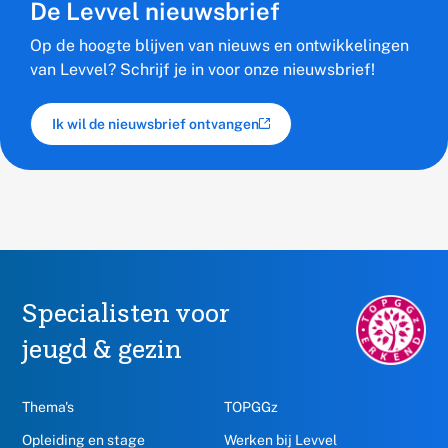
De Levvel nieuwsbrief
Op de hoogte blijven van nieuws en ontwikkelingen
van Levvel? Schrijf je in voor onze nieuwsbrief!
Ik wil de nieuwsbrief ontvangen
(externe link)
Specialisten voor
TOPGGz.nl,
opent
jeugd & gezin
in
een
nieuw
Thema's
TOPGGz
venster
Opleiding en stage
Werken bij Levvel