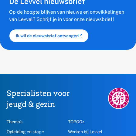
De Levvel nieuwsbrief
Op de hoogte blijven van nieuws en ontwikkelingen
van Levvel? Schrijf je in voor onze nieuwsbrief!
Ik wil de nieuwsbrief ontvangen
(externe link)
Specialisten voor
TOPGGz.nl,
opent
jeugd & gezin
in
een
nieuw
Thema's
TOPGGz
venster
Opleiding en stage
Werken bij Levvel