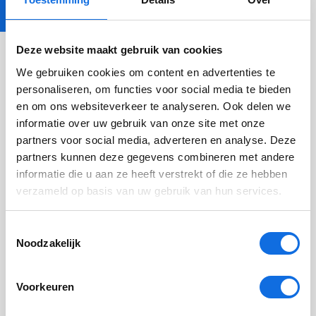
Luister
Deze website maakt gebruik van cookies
We gebruiken cookies om content en advertenties te
personaliseren, om functies voor social media te bieden
Auteur:
Carlijn de Roos
en om ons websiteverkeer te analyseren. Ook delen we
56 keer gelezen
informatie over uw gebruik van onze site met onze
partners voor social media, adverteren en analyse. Deze
partners kunnen deze gegevens combineren met andere
Favoriet
informatie die u aan ze heeft verstrekt of die ze hebben
verzameld op basis van uw gebruik van hun services.
Mensen met aanhoudende lichamelijke klachten
krijgen vaak geen duidelijke hulp. Maar wat als EMDR-
Toestemmingsselectie
therapie wél kan helpen? In deze aflevering van
Noodzakelijk
Vereniging EMDR Nederland deelt Carlijn de Roos,
klinisch psycholoog bij Levvel, haar kennis over
Voorkeuren
diagnostiek, behandeling en de toepassing van EMDR
bij deze complexe problematiek.