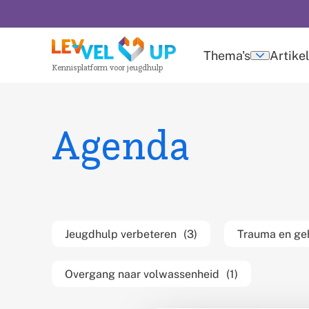
Overslaan
en
naar
Thema's
Artike
Submen
Kennisplatform voor jeugdhulp
de
thema's
inhoud
gaan
Agenda
Filter op thema
Jeugdhulp verbeteren
(3)
Trauma en ge
Overgang naar volwassenheid
(1)