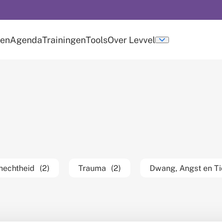
len
Agenda
Trainingen
Tools
Over Levvel
u
Submenu
over
levvel
hechtheid
(2)
Trauma
(2)
Dwang, Angst en Ti