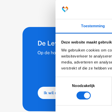
Resultaten
Toestemming
De Levvel nieuwsbrief
Deze website maakt gebruik
We gebruiken cookies om cont
Op de hoogte blijven van nieuws en o
websiteverkeer te analyseren
media, adverteren en analys
verstrekt of die ze hebben v
Toestemmingsselectie
Noodzakelijk
Ik wil de nieuwsbrief ontvangen
(externe link)