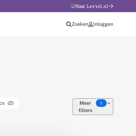
Naar Levvel.nl
Zoeken
Inloggen
cs
(2)
Meer
1
filters
van
thema's